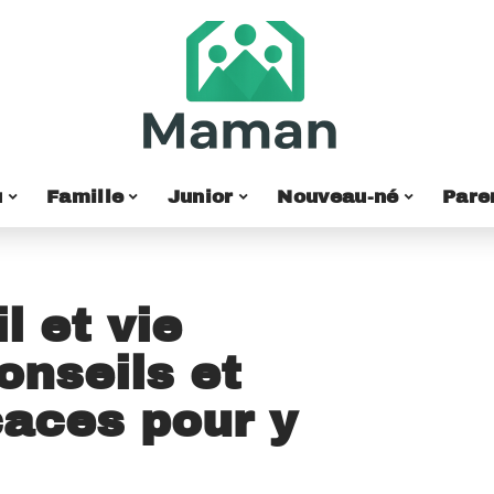
u
Famille
Junior
Nouveau-né
Pare
l et vie
onseils et
caces pour y