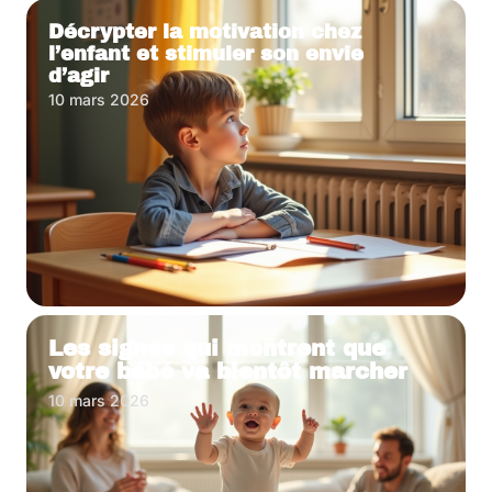
Décrypter la motivation chez
l’enfant et stimuler son envie
d’agir
10 mars 2026
Les signes qui montrent que
votre bébé va bientôt marcher
10 mars 2026