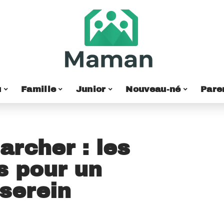
u
Famille
Junior
Nouveau-né
Pare
archer : les
s pour un
serein