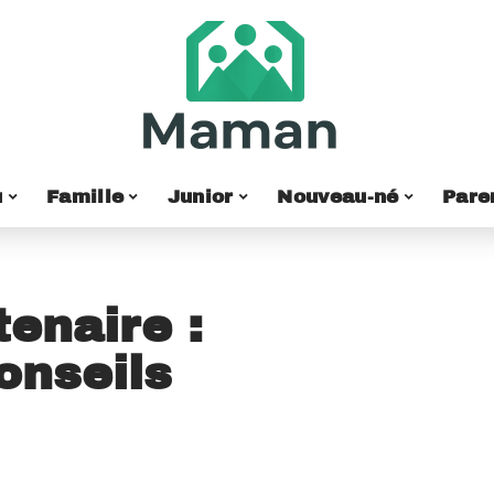
u
Famille
Junior
Nouveau-né
Pare
enaire :
onseils